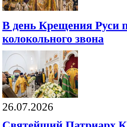
В день Крещения Руси 
колокольного звона
26.07.2026
Святейший Патриарх К