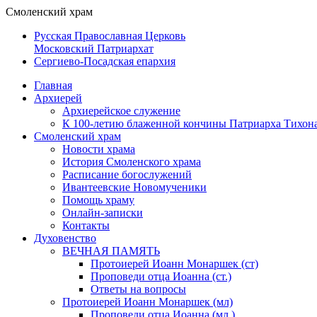
Смоленский храм
Русская Православная Церковь
Московский Патриархат
Сергиево-Посадская епархия
Главная
Архиерей
Архиерейское служение
К 100-летию блаженной кончины Патриарха Тихон
Смоленский храм
Новости храма
История Смоленского храма
Расписание богослужений
Ивантеевские Новомученики
Помощь храму
Онлайн-записки
Контакты
Духовенство
ВЕЧНАЯ ПАМЯТЬ
Протоиерей Иоанн Монаршек (ст)
Проповеди отца Иоанна (ст.)
Ответы на вопросы
Протоиерей Иоанн Монаршек (мл)
Проповеди отца Иоанна (мл.)