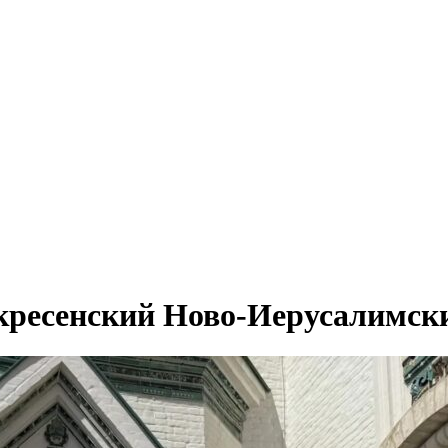
скресенский Ново-Иерусалимск