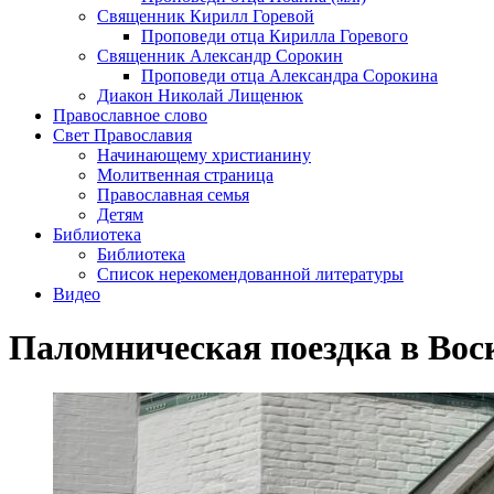
Священник Кирилл Горевой
Проповеди отца Кирилла Горевого
Священник Александр Сорокин
Проповеди отца Александра Сорокина
Диакон Николай Лищенюк
Православное слово
Свет Православия
Начинающему христианину
Молитвенная страница
Православная семья
Детям
Библиотека
Библиотека
Список нерекомендованной литературы
Видео
Паломническая поездка в Во