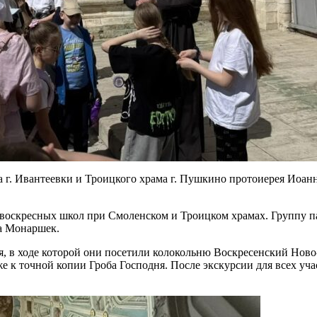
ма г. Ивантеевки и Троицкого храма г. Пушкино протоиерея Иоан
 воскресных школ при Смоленском и Троицком храмах. Группу 
а Монаршек.
, в ходе которой они посетили колокольню Воскресенский Ново
е к точной копии Гроба Господня. После экскурсии для всех уч